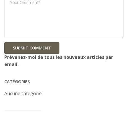
SUBMIT COMMENT
Prévenez-moi de tous les nouveaux articles par
email.
CATÉGORIES
Aucune catégorie