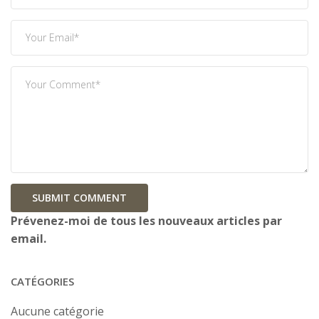
SUBMIT COMMENT
Prévenez-moi de tous les nouveaux articles par
email.
CATÉGORIES
Aucune catégorie