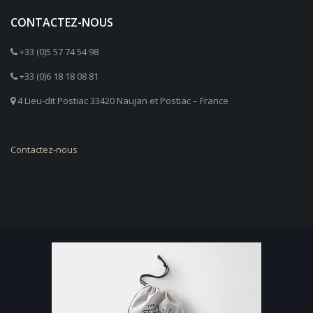
CONTACTEZ-NOUS
+33 (0)5 57 74 54 98
+33 (0)6 18 18 08 81
4 Lieu-dit Postiac 33420 Naujan et Postiac – France
Contactez-nous